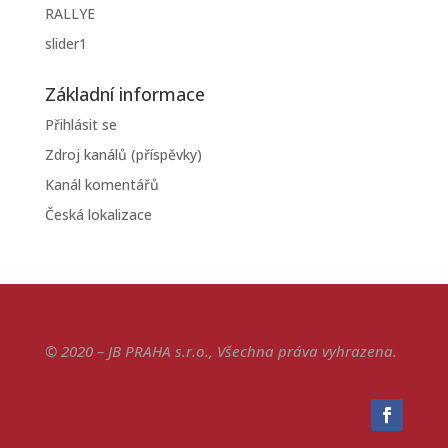
RALLYE
slider1
Základní informace
Přihlásit se
Zdroj kanálů (příspěvky)
Kanál komentářů
Česká lokalizace
© 2020 – JB PRAHA s.r.o., Všechna práva vyhrazena.