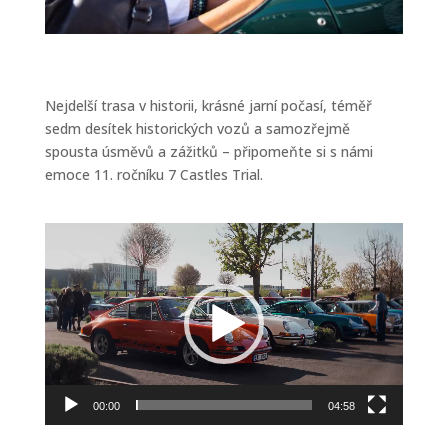
Nejdelší trasa v historii, krásné jarní počasí, téměř
sedm desítek historických vozů a samozřejmě
spousta úsměvů a zážitků – připomeňte si s námi
emoce 11. ročníku 7 Castles Trial.
Video
přehrávač
00:00
04:58