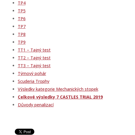
TP4
TP5
TP6
TP7
TP8
TP9
TT1 – Tajný test
TT2 – Tajný test
TT3 – Tajný test
Týmový pohár
Scuderia Trophy
Výsledky kategorie Mechanických stopek
Celkové výsledky 7 CASTLES TRIAL 2019
Důvody penalizací