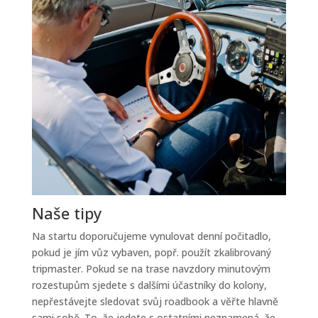
Naše tipy
Na startu doporučujeme vynulovat denní počitadlo,
pokud je jím vůz vybaven, popř. použít zkalibrovaný
tripmaster. Pokud se na trase navzdory minutovým
rozestupům sjedete s dalšími účastníky do kolony,
nepřestávejte sledovat svůj roadbook a věřte hlavně
sami sobě. To, že jedete s ostatními neznamená, že