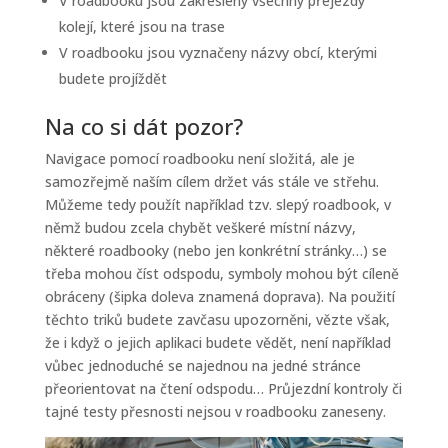
V roadbooku jsou zakresleny všechny přejezdy
kolejí, které jsou na trase
V roadbooku jsou vyznačeny názvy obcí, kterými
budete projíždět
Na co si dát pozor?
Navigace pomocí roadbooku není složitá, ale je
samozřejmě naším cílem držet vás stále ve střehu.
Můžeme tedy použít například tzv. slepý roadbook, v
němž budou zcela chybět veškeré místní názvy,
některé roadbooky (nebo jen konkrétní stránky…) se
třeba mohou číst odspodu, symboly mohou být cíleně
obráceny (šipka doleva znamená doprava). Na použití
těchto triků budete zavčasu upozorněni, vězte však,
že i když o jejich aplikaci budete vědět, není například
vůbec jednoduché se najednou na jedné stránce
přeorientovat na čtení odspodu… Průjezdní kontroly či
tajné testy přesnosti nejsou v roadbooku zaneseny.