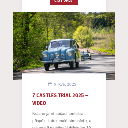
ČÍST DÁLE
9. Kvě, 2025
7 CASTLES TRIAL 2025 –
VIDEO
Krásné jarní počasí tentokrát
přispělo k dokonalé atmosféře, a
tak se při natáčení jubilejního 10.