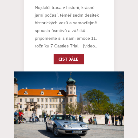
Nejdelší trasa v historii, krásné
jarní počasí, téměř sedm desítek
historických vozů a samozřejmě
spousta úsměvů a zážitků -
připomeňte si s námi emoce 11.
ročníku 7 Castles Trial. [video...
ČÍST DÁLE