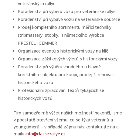
veteránských rallye
Poradenství při výběru vozu pro veteránské rallye
Poradenství při výbavě vozu na veteránské soutěže
Prodej kompletního sortimentu měřicí techniky
(tripmastery, stopky…) německého výrobce
PRESTEL+GEMMER
Organizace eventů s historickými vozy na klíč
Organizace zážitkových výletů s historickými vozy
Poradenství při výběru vhodného a hlavně
korektního subjektu pro koupi, prodej či renovaci
historického vozu
Profesionální zpracování textů týkajících se
historických vozů
Tím samozřejmě výčet našich možností nekončí, jsme
v podstatě otevřeni všemu, co se týká veteránů a
youngtimerů – v případě zájmu nás kontaktujte na e-
mailu
info@classicrallye.cz
.