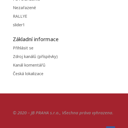
Nezařazené
RALLYE
slider1
Základní informace
Přihlásit se
Zdroj kanálů (příspěvky)
Kanál komentářů
Česká lokalizace
© 2020 – JB PRAHA s.r.o., Všechna práva vyhrazena.